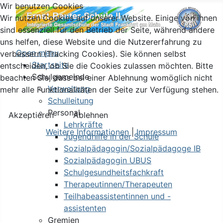
Wir benutzen Cookies
Wir nutzen Cookies auf unserer Website. Einige von ihnen
sind essenziell für den Betrieb der Seite, während andere
uns helfen, diese Website und die Nutzererfahrung zu
Open menu
verbessern (Tracking Cookies). Sie können selbst
Startseite
entscheiden, ob Sie die Cookies zulassen möchten. Bitte
Schulgemeinde
beachten Sie, dass bei einer Ablehnung womöglich nicht
Verwaltung
mehr alle Funktionalitäten der Seite zur Verfügung stehen.
Schulleitung
Personal
Akzeptieren
Ablehnen
Lehrkräfte
Weitere Informationen
|
Impressum
Jugendhilfe in der Schule
Sozialpädagogin/Sozialpädagoge IB
Sozialpädagogin UBUS
Schulgesundheitsfachkraft
Therapeutinnen/Therapeuten
Teilhabeassistentinnen und -
assistenten
Gremien