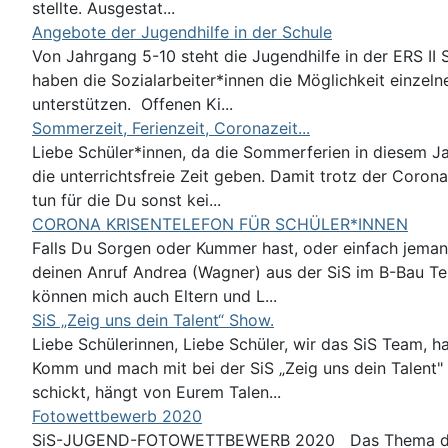
stellte. Ausgestat...
Angebote der Jugendhilfe in der Schule
Von Jahrgang 5-10 steht die Jugendhilfe in der ERS II
haben die Sozialarbeiter*innen die Möglichkeit einzeln
unterstützen. Offenen Ki...
Sommerzeit, Ferienzeit, Coronazeit...
Liebe Schüler*innen, da die Sommerferien in diesem Ja
die unterrichtsfreie Zeit geben. Damit trotz der Coro
tun für die Du sonst kei...
CORONA KRISENTELEFON FÜR SCHÜLER*INNEN
Falls Du Sorgen oder Kummer hast, oder einfach jeman
deinen Anruf Andrea (Wagner) aus der SiS im B-Bau Tel
können mich auch Eltern und L...
SiS „Zeig uns dein Talent“ Show.
Liebe Schülerinnen, Liebe Schüler, wir das SiS Team, h
Komm und mach mit bei der SiS „Zeig uns dein Talent"
schickt, hängt von Eurem Talen...
Fotowettbewerb 2020
SiS-JUGEND-FOTOWETTBEWERB 2020 Das Thema des Wet