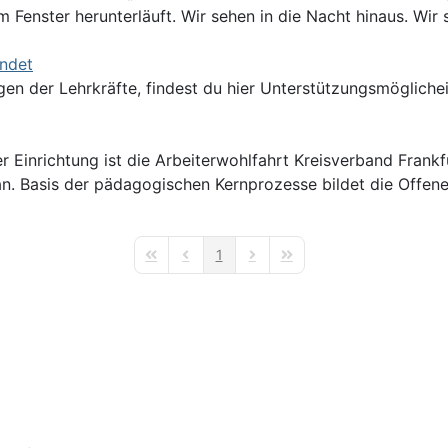
Fenster herunterläuft. Wir sehen in die Nacht hinaus. Wir s
indet
en der Lehrkräfte, findest du hier Unterstützungsmögliche
er Einrichtung ist die Arbeiterwohlfahrt Kreisverband Frank
 an. Basis der pädagogischen Kernprozesse bildet die Offen
1
First Page
Previous Page
Next Page
Last Page