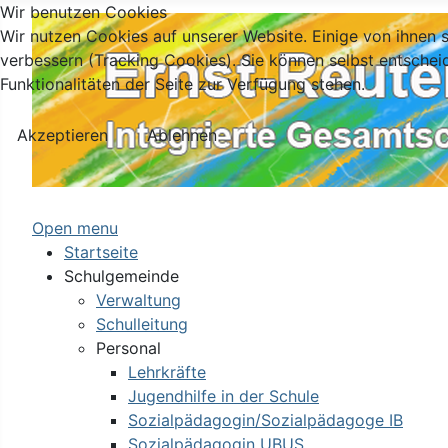
Wir benutzen Cookies
Wir nutzen Cookies auf unserer Website. Einige von ihnen s
verbessern (Tracking Cookies). Sie können selbst entschei
Funktionalitäten der Seite zur Verfügung stehen.
Akzeptieren
Ablehnen
Open menu
Startseite
Schulgemeinde
Verwaltung
Schulleitung
Personal
Lehrkräfte
Jugendhilfe in der Schule
Sozialpädagogin/Sozialpädagoge IB
Sozialpädagogin UBUS