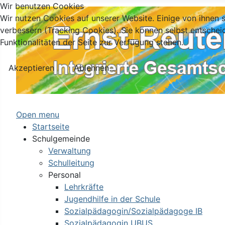
Wir benutzen Cookies
Wir nutzen Cookies auf unserer Website. Einige von ihnen s
verbessern (Tracking Cookies). Sie können selbst entschei
Funktionalitäten der Seite zur Verfügung stehen.
Akzeptieren
Ablehnen
Open menu
Startseite
Schulgemeinde
Verwaltung
Schulleitung
Personal
Lehrkräfte
Jugendhilfe in der Schule
Sozialpädagogin/Sozialpädagoge IB
Sozialpädagogin UBUS