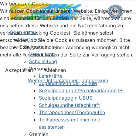
Wir benutzen Cookies
Wir nutzen Cookies auf unserer Website. Einige von ihnen
sind essenziell für den Betrieb der Seite, während andere
uns helfen, diese Website und die Nutzererfahrung zu
Open menu
verbessern (Tracking Cookies). Sie können selbst
Startseite
entscheiden, ob Sie die Cookies zulassen möchten. Bitte
Schulgemeinde
beachten Sie, dass bei einer Ablehnung womöglich nicht
Verwaltung
mehr alle Funktionalitäten der Seite zur Verfügung stehen.
Schulleitung
Personal
Akzeptieren
Ablehnen
Lehrkräfte
Weitere Informationen
|
Impressum
Jugendhilfe in der Schule
Sozialpädagogin/Sozialpädagoge IB
Sozialpädagogin UBUS
Schulgesundheitsfachkraft
Therapeutinnen/Therapeuten
Teilhabeassistentinnen und -
assistenten
Gremien