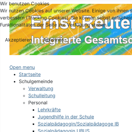
Wir benutzen Cookies
Wir nutzen Cookies auf unserer Website. Einige von ihnen s
verbessern (Tracking Cookies). Sie können selbst entschei
Funktionalitäten der Seite zur Verfügung stehen.
Akzeptieren
Ablehnen
Open menu
Startseite
Schulgemeinde
Verwaltung
Schulleitung
Personal
Lehrkräfte
Jugendhilfe in der Schule
Sozialpädagogin/Sozialpädagoge IB
Sozialpädagogin UBUS