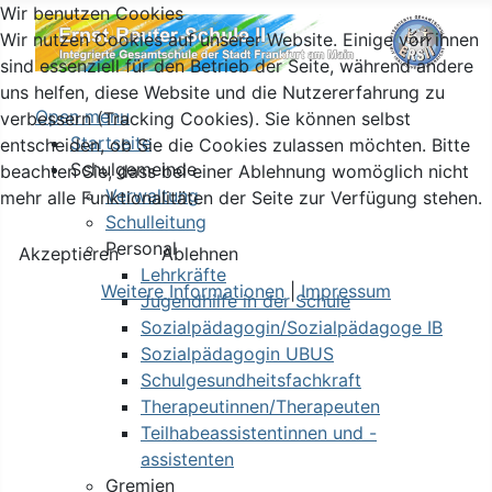
Wir benutzen Cookies
Wir nutzen Cookies auf unserer Website. Einige von ihnen
sind essenziell für den Betrieb der Seite, während andere
uns helfen, diese Website und die Nutzererfahrung zu
Open menu
verbessern (Tracking Cookies). Sie können selbst
Startseite
entscheiden, ob Sie die Cookies zulassen möchten. Bitte
Schulgemeinde
beachten Sie, dass bei einer Ablehnung womöglich nicht
Verwaltung
mehr alle Funktionalitäten der Seite zur Verfügung stehen.
Schulleitung
Personal
Akzeptieren
Ablehnen
Lehrkräfte
Weitere Informationen
|
Impressum
Jugendhilfe in der Schule
Sozialpädagogin/Sozialpädagoge IB
Sozialpädagogin UBUS
Schulgesundheitsfachkraft
Therapeutinnen/Therapeuten
Teilhabeassistentinnen und -
assistenten
Gremien