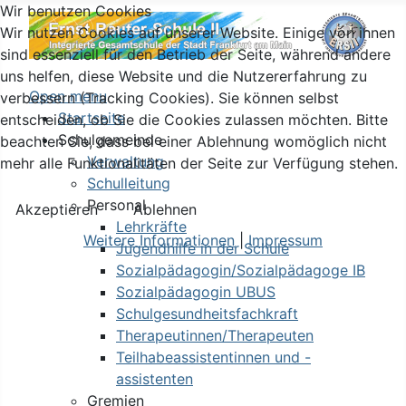
Wir benutzen Cookies
Wir nutzen Cookies auf unserer Website. Einige von ihnen
sind essenziell für den Betrieb der Seite, während andere
uns helfen, diese Website und die Nutzererfahrung zu
Open menu
verbessern (Tracking Cookies). Sie können selbst
Startseite
entscheiden, ob Sie die Cookies zulassen möchten. Bitte
Schulgemeinde
beachten Sie, dass bei einer Ablehnung womöglich nicht
Verwaltung
mehr alle Funktionalitäten der Seite zur Verfügung stehen.
Schulleitung
Personal
Akzeptieren
Ablehnen
Lehrkräfte
Weitere Informationen
|
Impressum
Jugendhilfe in der Schule
Sozialpädagogin/Sozialpädagoge IB
Sozialpädagogin UBUS
Schulgesundheitsfachkraft
Therapeutinnen/Therapeuten
Teilhabeassistentinnen und -
assistenten
Gremien