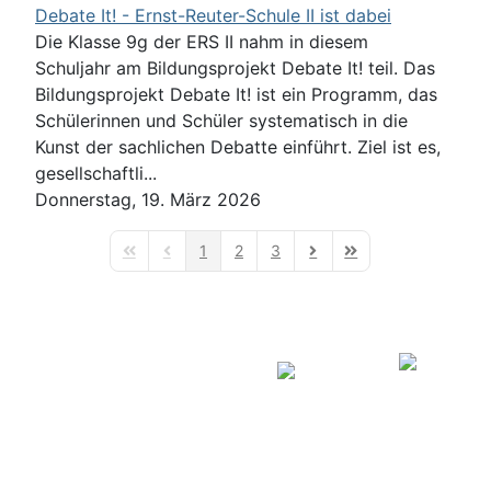
Debate It! - Ernst-Reuter-Schule II ist dabei
Die Klasse 9g der ERS II nahm in diesem
Schuljahr am Bildungsprojekt Debate It! teil. Das
Bildungsprojekt Debate It! ist ein Programm, das
Schülerinnen und Schüler systematisch in die
Kunst der sachlichen Debatte einführt. Ziel ist es,
gesellschaftli...
Donnerstag, 19. März 2026
1
2
3
First Page
Previous Page
Next Page
Last Page
August
2026
M
T
W
T
F
S
S
1
2
Login