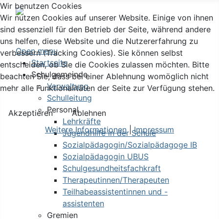
Wir benutzen Cookies
Wir nutzen Cookies auf unserer Website. Einige von ihnen
sind essenziell für den Betrieb der Seite, während andere
uns helfen, diese Website und die Nutzererfahrung zu
Open menu
verbessern (Tracking Cookies). Sie können selbst
Startseite
entscheiden, ob Sie die Cookies zulassen möchten. Bitte
Schulgemeinde
beachten Sie, dass bei einer Ablehnung womöglich nicht
Verwaltung
mehr alle Funktionalitäten der Seite zur Verfügung stehen.
Schulleitung
Personal
Akzeptieren
Ablehnen
Lehrkräfte
Weitere Informationen
|
Impressum
Jugendhilfe in der Schule
Sozialpädagogin/Sozialpädagoge IB
Sozialpädagogin UBUS
Schulgesundheitsfachkraft
Therapeutinnen/Therapeuten
Teilhabeassistentinnen und -
assistenten
Gremien