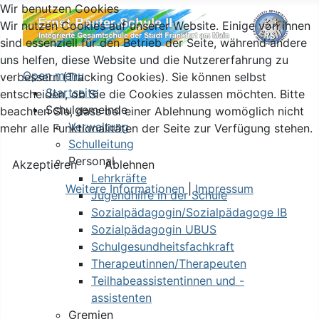
Wir benutzen Cookies
Wir nutzen Cookies auf unserer Website. Einige von ihnen
sind essenziell für den Betrieb der Seite, während andere
uns helfen, diese Website und die Nutzererfahrung zu
Open menu
verbessern (Tracking Cookies). Sie können selbst
Startseite
entscheiden, ob Sie die Cookies zulassen möchten. Bitte
Schulgemeinde
beachten Sie, dass bei einer Ablehnung womöglich nicht
Verwaltung
mehr alle Funktionalitäten der Seite zur Verfügung stehen.
Schulleitung
Personal
Akzeptieren
Ablehnen
Lehrkräfte
Weitere Informationen
|
Impressum
Jugendhilfe in der Schule
Sozialpädagogin/Sozialpädagoge IB
Sozialpädagogin UBUS
Schulgesundheitsfachkraft
Therapeutinnen/Therapeuten
Teilhabeassistentinnen und -
assistenten
Gremien