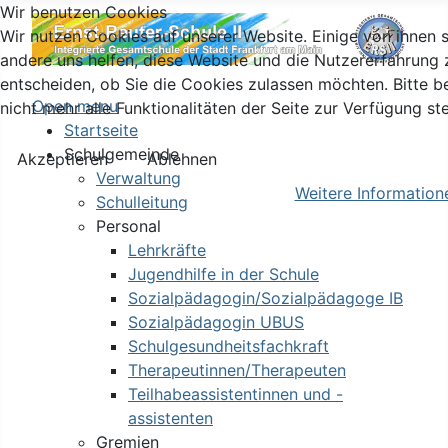
Wir benutzen Cookies
Wir nutzen Cookies auf unserer Website. Einige von ihnen s
andere uns helfen, diese Website und die Nutzererfahrung 
entscheiden, ob Sie die Cookies zulassen möchten. Bitte 
Open menu
nicht mehr alle Funktionalitäten der Seite zur Verfügung st
Startseite
Schulgemeinde
Akzeptieren
Ablehnen
Verwaltung
Weitere Information
Schulleitung
Personal
Lehrkräfte
Jugendhilfe in der Schule
Sozialpädagogin/Sozialpädagoge IB
Sozialpädagogin UBUS
Schulgesundheitsfachkraft
Therapeutinnen/Therapeuten
Teilhabeassistentinnen und -
assistenten
Gremien