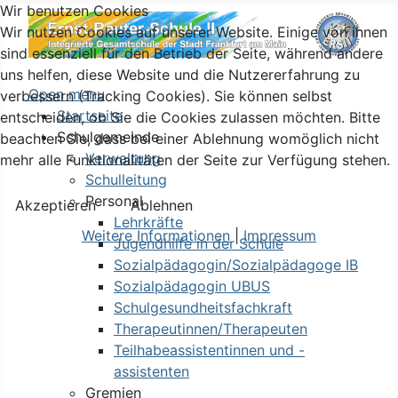
Wir benutzen Cookies
Wir nutzen Cookies auf unserer Website. Einige von ihnen
sind essenziell für den Betrieb der Seite, während andere
uns helfen, diese Website und die Nutzererfahrung zu
Open menu
verbessern (Tracking Cookies). Sie können selbst
Startseite
entscheiden, ob Sie die Cookies zulassen möchten. Bitte
Schulgemeinde
beachten Sie, dass bei einer Ablehnung womöglich nicht
Verwaltung
mehr alle Funktionalitäten der Seite zur Verfügung stehen.
Schulleitung
Personal
Akzeptieren
Ablehnen
Lehrkräfte
Weitere Informationen
|
Impressum
Jugendhilfe in der Schule
Sozialpädagogin/Sozialpädagoge IB
Sozialpädagogin UBUS
Schulgesundheitsfachkraft
Therapeutinnen/Therapeuten
Teilhabeassistentinnen und -
assistenten
Gremien