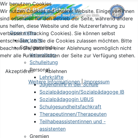
Wir benutzen Cookies
Wir nutzen Cookies auf unserer Website. Einige von ihnen
sind essenziell für den Betrieb der Seite, während andere
uns helfen, diese Website und die Nutzererfahrung zu
Open menu
verbessern (Tracking Cookies). Sie können selbst
Startseite
entscheiden, ob Sie die Cookies zulassen möchten. Bitte
Schulgemeinde
beachten Sie, dass bei einer Ablehnung womöglich nicht
Verwaltung
mehr alle Funktionalitäten der Seite zur Verfügung stehen.
Schulleitung
Personal
Akzeptieren
Ablehnen
Lehrkräfte
Weitere Informationen
|
Impressum
Jugendhilfe in der Schule
Sozialpädagogin/Sozialpädagoge IB
Sozialpädagogin UBUS
Schulgesundheitsfachkraft
Therapeutinnen/Therapeuten
Teilhabeassistentinnen und -
assistenten
Gremien