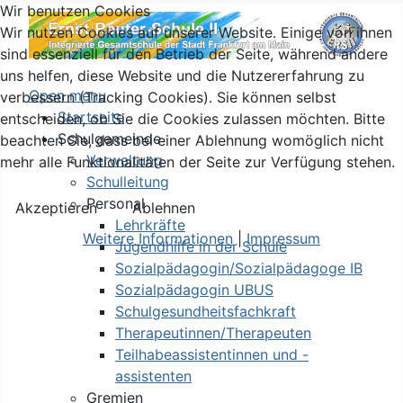
Wir benutzen Cookies
Wir nutzen Cookies auf unserer Website. Einige von ihnen
sind essenziell für den Betrieb der Seite, während andere
uns helfen, diese Website und die Nutzererfahrung zu
Open menu
verbessern (Tracking Cookies). Sie können selbst
Startseite
entscheiden, ob Sie die Cookies zulassen möchten. Bitte
Schulgemeinde
beachten Sie, dass bei einer Ablehnung womöglich nicht
Verwaltung
mehr alle Funktionalitäten der Seite zur Verfügung stehen.
Schulleitung
Personal
Akzeptieren
Ablehnen
Lehrkräfte
Weitere Informationen
|
Impressum
Jugendhilfe in der Schule
Sozialpädagogin/Sozialpädagoge IB
Sozialpädagogin UBUS
Schulgesundheitsfachkraft
Therapeutinnen/Therapeuten
Teilhabeassistentinnen und -
assistenten
Gremien