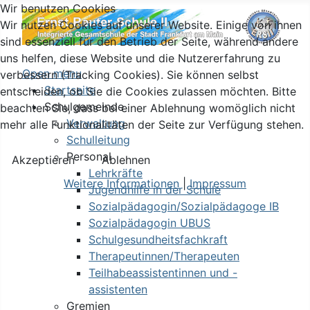
Wir benutzen Cookies
Wir nutzen Cookies auf unserer Website. Einige von ihnen
sind essenziell für den Betrieb der Seite, während andere
uns helfen, diese Website und die Nutzererfahrung zu
Open menu
verbessern (Tracking Cookies). Sie können selbst
Startseite
entscheiden, ob Sie die Cookies zulassen möchten. Bitte
Schulgemeinde
beachten Sie, dass bei einer Ablehnung womöglich nicht
Verwaltung
mehr alle Funktionalitäten der Seite zur Verfügung stehen.
Schulleitung
Personal
Akzeptieren
Ablehnen
Lehrkräfte
Weitere Informationen
|
Impressum
Jugendhilfe in der Schule
Sozialpädagogin/Sozialpädagoge IB
Sozialpädagogin UBUS
Schulgesundheitsfachkraft
Therapeutinnen/Therapeuten
Teilhabeassistentinnen und -
assistenten
Gremien