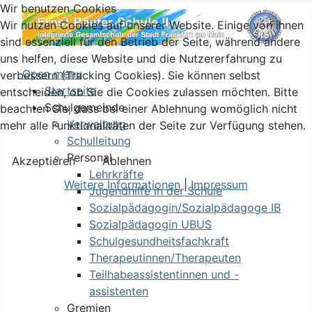
Wir benutzen Cookies
Wir nutzen Cookies auf unserer Website. Einige von ihnen
sind essenziell für den Betrieb der Seite, während andere
uns helfen, diese Website und die Nutzererfahrung zu
Open menu
verbessern (Tracking Cookies). Sie können selbst
Startseite
entscheiden, ob Sie die Cookies zulassen möchten. Bitte
Schulgemeinde
beachten Sie, dass bei einer Ablehnung womöglich nicht
Verwaltung
mehr alle Funktionalitäten der Seite zur Verfügung stehen.
Schulleitung
Personal
Akzeptieren
Ablehnen
Lehrkräfte
Weitere Informationen
|
Impressum
Jugendhilfe in der Schule
Sozialpädagogin/Sozialpädagoge IB
Sozialpädagogin UBUS
Schulgesundheitsfachkraft
Therapeutinnen/Therapeuten
Teilhabeassistentinnen und -
assistenten
Gremien