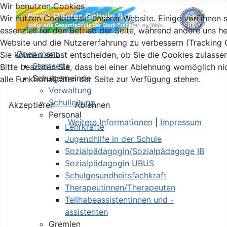
Wir benutzen Cookies
Wir nutzen Cookies auf unserer Website. Einige von ihnen 
essenziell für den Betrieb der Seite, während andere uns he
Website und die Nutzererfahrung zu verbessern (Tracking 
Open menu
Sie können selbst entscheiden, ob Sie die Cookies zulasse
Startseite
Bitte beachten Sie, dass bei einer Ablehnung womöglich ni
Schulgemeinde
alle Funktionalitäten der Seite zur Verfügung stehen.
Verwaltung
Schulleitung
Akzeptieren
Ablehnen
Personal
Weitere Informationen
|
Impressum
Lehrkräfte
Jugendhilfe in der Schule
Sozialpädagogin/Sozialpädagoge IB
Sozialpädagogin UBUS
Schulgesundheitsfachkraft
Therapeutinnen/Therapeuten
Teilhabeassistentinnen und -
assistenten
Gremien