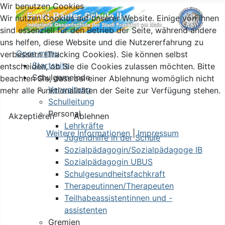
Wir benutzen Cookies
Wir nutzen Cookies auf unserer Website. Einige von ihnen
sind essenziell für den Betrieb der Seite, während andere
uns helfen, diese Website und die Nutzererfahrung zu
Open menu
verbessern (Tracking Cookies). Sie können selbst
Startseite
entscheiden, ob Sie die Cookies zulassen möchten. Bitte
Schulgemeinde
beachten Sie, dass bei einer Ablehnung womöglich nicht
Verwaltung
mehr alle Funktionalitäten der Seite zur Verfügung stehen.
Schulleitung
Personal
Akzeptieren
Ablehnen
Lehrkräfte
Weitere Informationen
|
Impressum
Jugendhilfe in der Schule
Sozialpädagogin/Sozialpädagoge IB
Sozialpädagogin UBUS
Schulgesundheitsfachkraft
Therapeutinnen/Therapeuten
Teilhabeassistentinnen und -
assistenten
Gremien