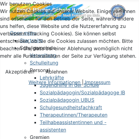
Wir benutzen Cookies
Wir nutzen Cookies auf unserer Website. Einige von ihnen
sind essenziell für den Betrieb der Seite, während andere
uns helfen, diese Website und die Nutzererfahrung zu
Open menu
verbessern (Tracking Cookies). Sie können selbst
Startseite
entscheiden, ob Sie die Cookies zulassen möchten. Bitte
Schulgemeinde
beachten Sie, dass bei einer Ablehnung womöglich nicht
Verwaltung
mehr alle Funktionalitäten der Seite zur Verfügung stehen.
Schulleitung
Personal
Akzeptieren
Ablehnen
Lehrkräfte
Weitere Informationen
|
Impressum
Jugendhilfe in der Schule
Sozialpädagogin/Sozialpädagoge IB
Sozialpädagogin UBUS
Schulgesundheitsfachkraft
Therapeutinnen/Therapeuten
Teilhabeassistentinnen und -
assistenten
Gremien