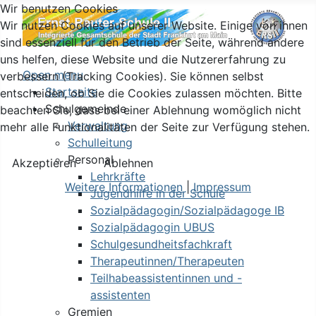
Wir benutzen Cookies
Wir nutzen Cookies auf unserer Website. Einige von ihnen
sind essenziell für den Betrieb der Seite, während andere
uns helfen, diese Website und die Nutzererfahrung zu
Open menu
verbessern (Tracking Cookies). Sie können selbst
Startseite
entscheiden, ob Sie die Cookies zulassen möchten. Bitte
Schulgemeinde
beachten Sie, dass bei einer Ablehnung womöglich nicht
Verwaltung
mehr alle Funktionalitäten der Seite zur Verfügung stehen.
Schulleitung
Personal
Akzeptieren
Ablehnen
Lehrkräfte
Weitere Informationen
|
Impressum
Jugendhilfe in der Schule
Sozialpädagogin/Sozialpädagoge IB
Sozialpädagogin UBUS
Schulgesundheitsfachkraft
Therapeutinnen/Therapeuten
Teilhabeassistentinnen und -
assistenten
Gremien