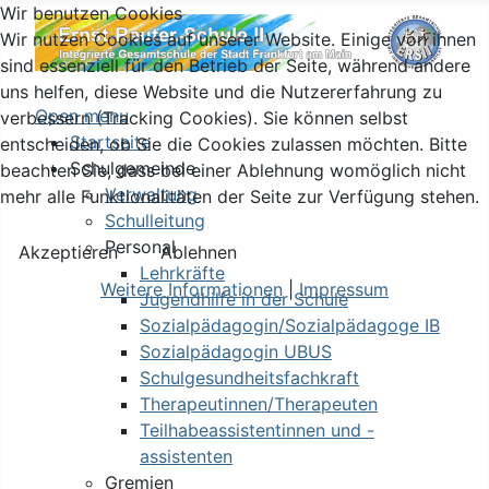
Wir benutzen Cookies
Wir nutzen Cookies auf unserer Website. Einige von ihnen
sind essenziell für den Betrieb der Seite, während andere
uns helfen, diese Website und die Nutzererfahrung zu
Open menu
verbessern (Tracking Cookies). Sie können selbst
Startseite
entscheiden, ob Sie die Cookies zulassen möchten. Bitte
Schulgemeinde
beachten Sie, dass bei einer Ablehnung womöglich nicht
Verwaltung
mehr alle Funktionalitäten der Seite zur Verfügung stehen.
Schulleitung
Personal
Akzeptieren
Ablehnen
Lehrkräfte
Weitere Informationen
|
Impressum
Jugendhilfe in der Schule
Sozialpädagogin/Sozialpädagoge IB
Sozialpädagogin UBUS
Schulgesundheitsfachkraft
Therapeutinnen/Therapeuten
Teilhabeassistentinnen und -
assistenten
Gremien