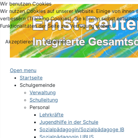
Wir benutzen Cookies
Wir nutzen Cookies auf unserer Website. Einige von ihnen s
verbessern (Tracking Cookies). Sie können selbst entschei
Funktionalitäten der Seite zur Verfügung stehen.
Akzeptieren
Ablehnen
Open menu
Startseite
Schulgemeinde
Verwaltung
Schulleitung
Personal
Lehrkräfte
Jugendhilfe in der Schule
Sozialpädagogin/Sozialpädagoge IB
Sozialpädagogin UBUS