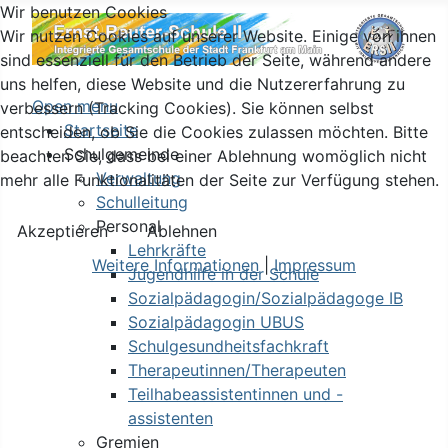
Wir benutzen Cookies
Wir nutzen Cookies auf unserer Website. Einige von ihnen
sind essenziell für den Betrieb der Seite, während andere
uns helfen, diese Website und die Nutzererfahrung zu
Open menu
verbessern (Tracking Cookies). Sie können selbst
Startseite
entscheiden, ob Sie die Cookies zulassen möchten. Bitte
Schulgemeinde
beachten Sie, dass bei einer Ablehnung womöglich nicht
Verwaltung
mehr alle Funktionalitäten der Seite zur Verfügung stehen.
Schulleitung
Personal
Akzeptieren
Ablehnen
Lehrkräfte
Weitere Informationen
|
Impressum
Jugendhilfe in der Schule
Sozialpädagogin/Sozialpädagoge IB
Sozialpädagogin UBUS
Schulgesundheitsfachkraft
Therapeutinnen/Therapeuten
Teilhabeassistentinnen und -
assistenten
Gremien