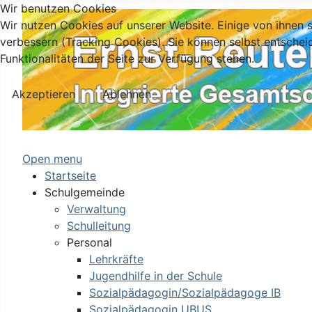
Wir benutzen Cookies
Wir nutzen Cookies auf unserer Website. Einige von ihnen s
verbessern (Tracking Cookies). Sie können selbst entschei
Funktionalitäten der Seite zur Verfügung stehen.
Akzeptieren
Ablehnen
Open menu
Startseite
Schulgemeinde
Verwaltung
Schulleitung
Personal
Lehrkräfte
Jugendhilfe in der Schule
Sozialpädagogin/Sozialpädagoge IB
Sozialpädagogin UBUS