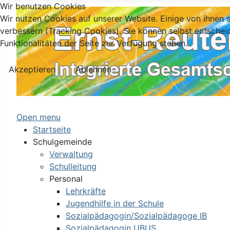
Wir benutzen Cookies
Wir nutzen Cookies auf unserer Website. Einige von ihnen s
verbessern (Tracking Cookies). Sie können selbst entschei
Funktionalitäten der Seite zur Verfügung stehen.
Akzeptieren
Ablehnen
Open menu
Startseite
Schulgemeinde
Verwaltung
Schulleitung
Personal
Lehrkräfte
Jugendhilfe in der Schule
Sozialpädagogin/Sozialpädagoge IB
Sozialpädagogin UBUS