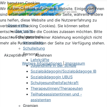
Wir benutzen Cookies
Wir nutzen Cookies auf unserer Website. Einige von ihnen
sind essenziell für den Betrieb der Seite, während andere
uns helfen, diese Website und die Nutzererfahrung zu
Open menu
verbessern (Tracking Cookies). Sie können selbst
Startseite
entscheiden, ob Sie die Cookies zulassen möchten. Bitte
Schulgemeinde
beachten Sie, dass bei einer Ablehnung womöglich nicht
Verwaltung
mehr alle Funktionalitäten der Seite zur Verfügung stehen.
Schulleitung
Personal
Akzeptieren
Ablehnen
Lehrkräfte
Weitere Informationen
|
Impressum
Jugendhilfe in der Schule
Sozialpädagogin/Sozialpädagoge IB
Sozialpädagogin UBUS
Schulgesundheitsfachkraft
Therapeutinnen/Therapeuten
Teilhabeassistentinnen und -
assistenten
Gremien