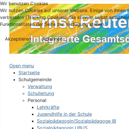
Wir benutzen Cookies
Wir nutzen Cookies auf unserer Website. Einige von ihnen s
verbessern (Tracking Cookies). Sie können selbst entschei
Funktionalitäten der Seite zur Verfügung stehen.
Akzeptieren
Ablehnen
Open menu
Startseite
Schulgemeinde
Verwaltung
Schulleitung
Personal
Lehrkräfte
Jugendhilfe in der Schule
Sozialpädagogin/Sozialpädagoge IB
Sozialpädagogin UBUS