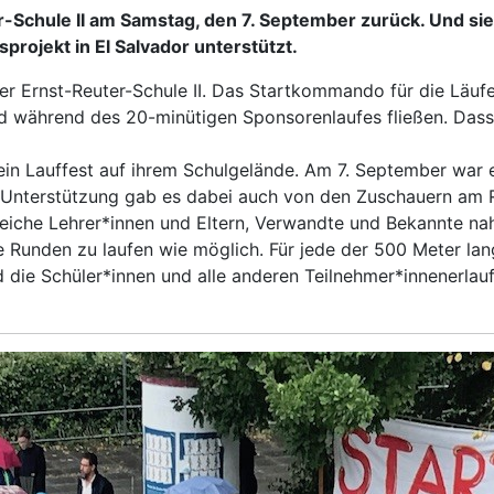
-Schule II am Samstag, den 7. September zurück. Und sie
sprojekt in El Salvador unterstützt.
der Ernst-Reuter-Schule II. Das Startkommando für die Läufe
ird während des 20-minütigen Sponsorenlaufes fließen. Dass
I ein Lauffest auf ihrem Schulgelände. Am 7. September war
t. Unterstützung gab es dabei auch von den Zuschauern am 
eiche Lehrer*innen und Eltern, Verwandte und Bekannte na
ele Runden zu laufen wie möglich. Für jede der 500 Meter l
 die Schüler*innen und alle anderen Teilnehmer*innenerlau