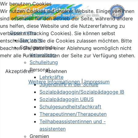
Wir benutzen Cookies
Wir nutzen Cookies auf unserer Website. Einige von ihnen
sind essenziell für den Betrieb der Seite, während andere
uns helfen, diese Website und die Nutzererfahrung zu
Open menu
verbessern (Tracking Cookies). Sie können selbst
Startseite
entscheiden, ob Sie die Cookies zulassen möchten. Bitte
Schulgemeinde
beachten Sie, dass bei einer Ablehnung womöglich nicht
Verwaltung
mehr alle Funktionalitäten der Seite zur Verfügung stehen.
Schulleitung
Personal
Akzeptieren
Ablehnen
Lehrkräfte
Weitere Informationen
|
Impressum
Jugendhilfe in der Schule
Sozialpädagogin/Sozialpädagoge IB
Sozialpädagogin UBUS
Schulgesundheitsfachkraft
Therapeutinnen/Therapeuten
Teilhabeassistentinnen und -
assistenten
Gremien