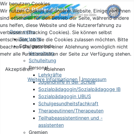
Wir benutzen Cookies
Wir nutzen Cookies auf unserer Website. Einige von ihnen
sind essenziell für den Betrieb der Seite, während andere
uns helfen, diese Website und die Nutzererfahrung zu
Open menu
verbessern (Tracking Cookies). Sie können selbst
Startseite
entscheiden, ob Sie die Cookies zulassen möchten. Bitte
Schulgemeinde
beachten Sie, dass bei einer Ablehnung womöglich nicht
Verwaltung
mehr alle Funktionalitäten der Seite zur Verfügung stehen.
Schulleitung
Personal
Akzeptieren
Ablehnen
Lehrkräfte
Weitere Informationen
|
Impressum
Jugendhilfe in der Schule
Sozialpädagogin/Sozialpädagoge IB
Sozialpädagogin UBUS
Schulgesundheitsfachkraft
Therapeutinnen/Therapeuten
Teilhabeassistentinnen und -
assistenten
Gremien