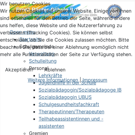
Wir benutzen Cookies
Wir nutzen Cookies auf unserer Website. Einige von ihnen
sind essenziell für den Betrieb der Seite, während andere
uns helfen, diese Website und die Nutzererfahrung zu
Open menu
verbessern (Tracking Cookies). Sie können selbst
Startseite
entscheiden, ob Sie die Cookies zulassen möchten. Bitte
Schulgemeinde
beachten Sie, dass bei einer Ablehnung womöglich nicht
Verwaltung
mehr alle Funktionalitäten der Seite zur Verfügung stehen.
Schulleitung
Personal
Akzeptieren
Ablehnen
Lehrkräfte
Weitere Informationen
|
Impressum
Jugendhilfe in der Schule
Sozialpädagogin/Sozialpädagoge IB
Sozialpädagogin UBUS
Schulgesundheitsfachkraft
Therapeutinnen/Therapeuten
Teilhabeassistentinnen und -
assistenten
Gremien