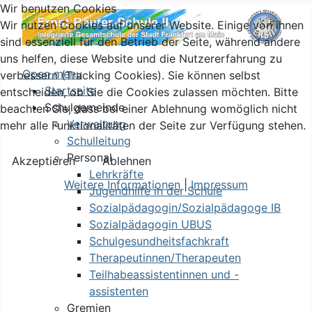
Wir benutzen Cookies
Wir nutzen Cookies auf unserer Website. Einige von ihnen
sind essenziell für den Betrieb der Seite, während andere
uns helfen, diese Website und die Nutzererfahrung zu
Open menu
verbessern (Tracking Cookies). Sie können selbst
Startseite
entscheiden, ob Sie die Cookies zulassen möchten. Bitte
Schulgemeinde
beachten Sie, dass bei einer Ablehnung womöglich nicht
Verwaltung
mehr alle Funktionalitäten der Seite zur Verfügung stehen.
Schulleitung
Personal
Akzeptieren
Ablehnen
Lehrkräfte
Weitere Informationen
|
Impressum
Jugendhilfe in der Schule
Sozialpädagogin/Sozialpädagoge IB
Sozialpädagogin UBUS
Schulgesundheitsfachkraft
Therapeutinnen/Therapeuten
Teilhabeassistentinnen und -
assistenten
Gremien