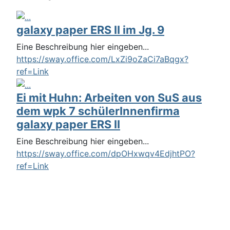
galaxy paper ERS II im Jg. 9
Eine Beschreibung hier eingeben...
https://sway.office.com/LxZi9oZaCi7aBqgx?
ref=Link
Ei mit Huhn: Arbeiten von SuS aus
dem wpk 7 schülerInnenfirma
galaxy paper ERS II
Eine Beschreibung hier eingeben...
https://sway.office.com/dpOHxwqv4EdjhtPO?
ref=Link
Login