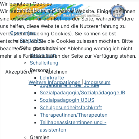
Wir benutzen Cookies
Wir nutzen Cookies auf unserer Website. Einige von ihnen
sind essenziell für den Betrieb der Seite, während andere
uns helfen, diese Website und die Nutzererfahrung zu
Open menu
verbessern (Tracking Cookies). Sie können selbst
Startseite
entscheiden, ob Sie die Cookies zulassen möchten. Bitte
Schulgemeinde
beachten Sie, dass bei einer Ablehnung womöglich nicht
Verwaltung
mehr alle Funktionalitäten der Seite zur Verfügung stehen.
Schulleitung
Personal
Akzeptieren
Ablehnen
Lehrkräfte
Weitere Informationen
|
Impressum
Jugendhilfe in der Schule
Sozialpädagogin/Sozialpädagoge IB
Sozialpädagogin UBUS
Schulgesundheitsfachkraft
Therapeutinnen/Therapeuten
Teilhabeassistentinnen und -
assistenten
Gremien