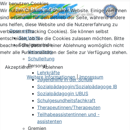
Wir benutzen Cookies
Wir nutzen Cookies auf unserer Website. Einige von ihnen
sind essenziell für den Betrieb der Seite, während andere
uns helfen, diese Website und die Nutzererfahrung zu
Open menu
verbessern (Tracking Cookies). Sie können selbst
Startseite
entscheiden, ob Sie die Cookies zulassen möchten. Bitte
Schulgemeinde
beachten Sie, dass bei einer Ablehnung womöglich nicht
Verwaltung
mehr alle Funktionalitäten der Seite zur Verfügung stehen.
Schulleitung
Personal
Akzeptieren
Ablehnen
Lehrkräfte
Weitere Informationen
|
Impressum
Jugendhilfe in der Schule
Sozialpädagogin/Sozialpädagoge IB
Sozialpädagogin UBUS
Schulgesundheitsfachkraft
Therapeutinnen/Therapeuten
Teilhabeassistentinnen und -
assistenten
Gremien