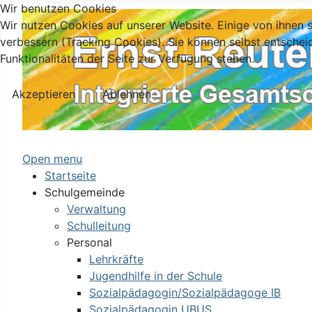
Wir benutzen Cookies
Wir nutzen Cookies auf unserer Website. Einige von ihnen s
verbessern (Tracking Cookies). Sie können selbst entschei
Funktionalitäten der Seite zur Verfügung stehen.
Akzeptieren
Ablehnen
Open menu
Startseite
Schulgemeinde
Verwaltung
Schulleitung
Personal
Lehrkräfte
Jugendhilfe in der Schule
Sozialpädagogin/Sozialpädagoge IB
Sozialpädagogin UBUS