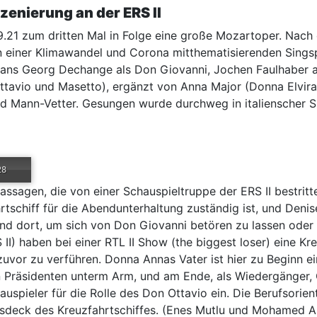
zenierung an der ERS II
.21 zum dritten Mal in Folge eine große Mozartoper. Nach 
n einer Klimawandel und Corona mitthematisierenden Singsp
ns Georg Dechange als Don Giovanni, Jochen Faulhaber al
ttavio und Masetto), ergänzt von Anna Major (Donna Elvira
hold Mann-Vetter. Gesungen wurde durchweg in italienscher
28
ssagen, die von einer Schauspieltruppe der ERS II bestritte
rtschiff für die Abendunterhaltung zuständig ist, und Denis
ind dort, um sich von Don Giovanni betören zu lassen oder 
 II) haben bei einer RTL II Show (the biggest loser) eine 
uvor zu verführen. Donna Annas Vater ist hier zu Beginn ein
n Präsidenten unterm Arm, und am Ende, als Wiedergänger,
spieler für die Rolle des Don Ottavio ein. Die Berufsorien
xusdeck des Kreuzfahrtschiffes. (Enes Mutlu und Mohamed A