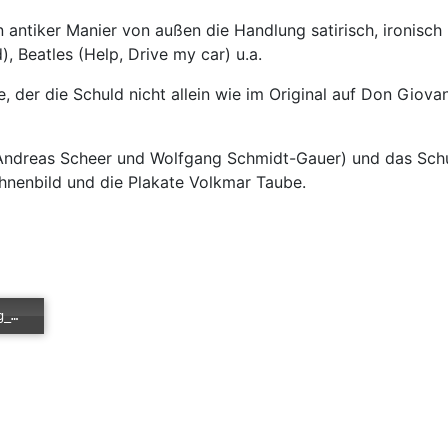
n antiker Manier von außen die Handlung satirisch, ironis
, Beatles (Help, Drive my car) u.a.
 der die Schuld nicht allein wie im Original auf Don Giovann
ndreas Scheer und Wolfgang Schmidt-Gauer) und das Schulo
ühnenbild und die Plakate Volkmar Taube.
Error loading: "/images/easyblog_articles/534/Recording_57.mp3"