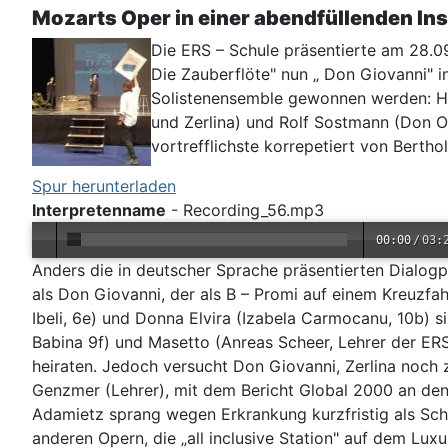
Mozarts Oper in einer abendfüllenden Ins
Die ERS – Schule präsentierte am 28.09
Die Zauberflöte" nun „ Don Giovanni" i
Solistenensemble gewonnen werden: Ha
und Zerlina) und Rolf Sostmann (Don O
vortrefflichste korrepetiert von Bert
Spur herunterladen
Interpretenname
-
Recording_56.mp3
00:00
/
03:
Anders die in deutscher Sprache präsentierten Dialogpa
als Don Giovanni, der als B – Promi auf einem Kreuzfah
Ibeli, 6e) und Donna Elvira (Izabela Carmocanu, 10b) s
Babina 9f) und Masetto (Anreas Scheer, Lehrer der ERS
heiraten. Jedoch versucht Don Giovanni, Zerlina noch z
Genzmer (Lehrer), mit dem Bericht Global 2000 an de
Adamietz sprang wegen Erkrankung kurzfristig als Schau
anderen Opern, die „all inclusive Station" auf dem Lu