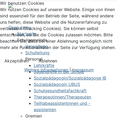
Wir benutzen Cookies
Wir nutzen Cookies auf unserer Website. Einige von ihnen
sind essenziell für den Betrieb der Seite, während andere
uns helfen, diese Website und die Nutzererfahrung zu
Open menu
verbessern (Tracking Cookies). Sie können selbst
Startseite
entscheiden, ob Sie die Cookies zulassen möchten. Bitte
Schulgemeinde
beachten Sie, dass bei einer Ablehnung womöglich nicht
Verwaltung
mehr alle Funktionalitäten der Seite zur Verfügung stehen.
Schulleitung
Personal
Akzeptieren
Ablehnen
Lehrkräfte
Weitere Informationen
|
Impressum
Jugendhilfe in der Schule
Sozialpädagogin/Sozialpädagoge IB
Sozialpädagogin UBUS
Schulgesundheitsfachkraft
Therapeutinnen/Therapeuten
Teilhabeassistentinnen und -
assistenten
Gremien