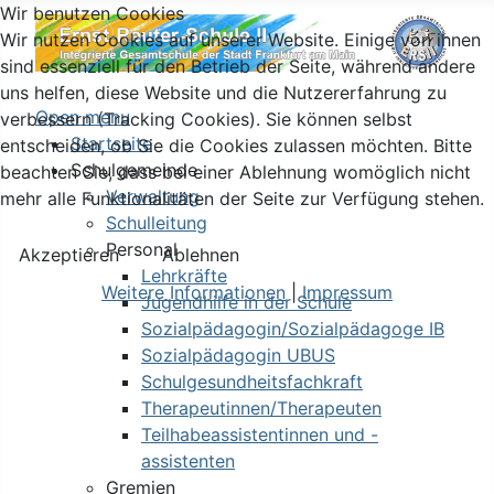
Wir benutzen Cookies
Wir nutzen Cookies auf unserer Website. Einige von ihnen
sind essenziell für den Betrieb der Seite, während andere
uns helfen, diese Website und die Nutzererfahrung zu
Open menu
verbessern (Tracking Cookies). Sie können selbst
Startseite
entscheiden, ob Sie die Cookies zulassen möchten. Bitte
Schulgemeinde
beachten Sie, dass bei einer Ablehnung womöglich nicht
Verwaltung
mehr alle Funktionalitäten der Seite zur Verfügung stehen.
Schulleitung
Personal
Akzeptieren
Ablehnen
Lehrkräfte
Weitere Informationen
|
Impressum
Jugendhilfe in der Schule
Sozialpädagogin/Sozialpädagoge IB
Sozialpädagogin UBUS
Schulgesundheitsfachkraft
Therapeutinnen/Therapeuten
Teilhabeassistentinnen und -
assistenten
Gremien