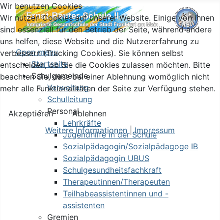
Wir benutzen Cookies
Wir nutzen Cookies auf unserer Website. Einige von ihnen
sind essenziell für den Betrieb der Seite, während andere
uns helfen, diese Website und die Nutzererfahrung zu
Open menu
verbessern (Tracking Cookies). Sie können selbst
Startseite
entscheiden, ob Sie die Cookies zulassen möchten. Bitte
Schulgemeinde
beachten Sie, dass bei einer Ablehnung womöglich nicht
Verwaltung
mehr alle Funktionalitäten der Seite zur Verfügung stehen.
Schulleitung
Personal
Akzeptieren
Ablehnen
Lehrkräfte
Weitere Informationen
|
Impressum
Jugendhilfe in der Schule
Sozialpädagogin/Sozialpädagoge IB
Sozialpädagogin UBUS
Schulgesundheitsfachkraft
Therapeutinnen/Therapeuten
Teilhabeassistentinnen und -
assistenten
Gremien