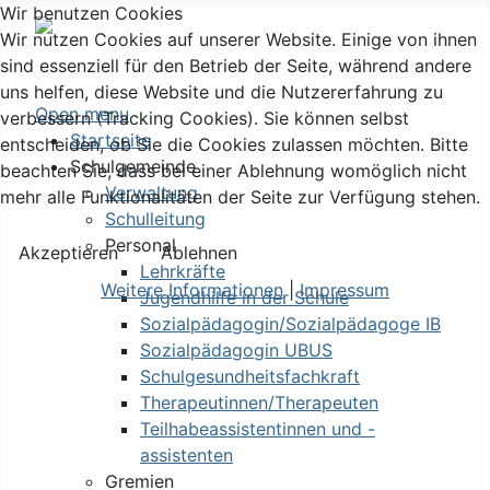
Wir benutzen Cookies
Wir nutzen Cookies auf unserer Website. Einige von ihnen
sind essenziell für den Betrieb der Seite, während andere
uns helfen, diese Website und die Nutzererfahrung zu
Open menu
verbessern (Tracking Cookies). Sie können selbst
Startseite
entscheiden, ob Sie die Cookies zulassen möchten. Bitte
Schulgemeinde
beachten Sie, dass bei einer Ablehnung womöglich nicht
Verwaltung
mehr alle Funktionalitäten der Seite zur Verfügung stehen.
Schulleitung
Personal
Akzeptieren
Ablehnen
Lehrkräfte
Weitere Informationen
|
Impressum
Jugendhilfe in der Schule
Sozialpädagogin/Sozialpädagoge IB
Sozialpädagogin UBUS
Schulgesundheitsfachkraft
Therapeutinnen/Therapeuten
Teilhabeassistentinnen und -
assistenten
Gremien