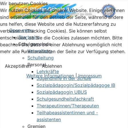
Wir benutzen Cookies
Wir nutzen Cookies auf unserer Website. Einige von ihnen
sind essenziell für den Betrieb der Seite, während andere
uns helfen, diese Website und die Nutzererfahrung zu
Open menu
verbessern (Tracking Cookies). Sie können selbst
Startseite
entscheiden, ob Sie die Cookies zulassen möchten. Bitte
Schulgemeinde
beachten Sie, dass bei einer Ablehnung womöglich nicht
Verwaltung
mehr alle Funktionalitäten der Seite zur Verfügung stehen.
Schulleitung
Personal
Akzeptieren
Ablehnen
Lehrkräfte
Weitere Informationen
|
Impressum
Jugendhilfe in der Schule
Sozialpädagogin/Sozialpädagoge IB
Sozialpädagogin UBUS
Schulgesundheitsfachkraft
Therapeutinnen/Therapeuten
Teilhabeassistentinnen und -
assistenten
Gremien