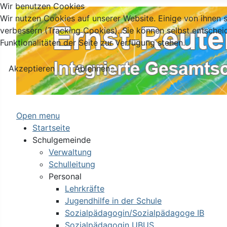
Wir benutzen Cookies
Wir nutzen Cookies auf unserer Website. Einige von ihnen s
verbessern (Tracking Cookies). Sie können selbst entschei
Funktionalitäten der Seite zur Verfügung stehen.
Akzeptieren
Ablehnen
Open menu
Startseite
Schulgemeinde
Verwaltung
Schulleitung
Personal
Lehrkräfte
Jugendhilfe in der Schule
Sozialpädagogin/Sozialpädagoge IB
Sozialpädagogin UBUS