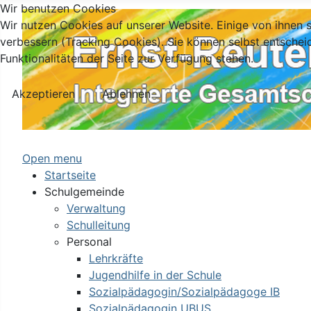
Wir benutzen Cookies
Wir nutzen Cookies auf unserer Website. Einige von ihnen s
verbessern (Tracking Cookies). Sie können selbst entschei
Funktionalitäten der Seite zur Verfügung stehen.
Akzeptieren
Ablehnen
Open menu
Startseite
Schulgemeinde
Verwaltung
Schulleitung
Personal
Lehrkräfte
Jugendhilfe in der Schule
Sozialpädagogin/Sozialpädagoge IB
Sozialpädagogin UBUS