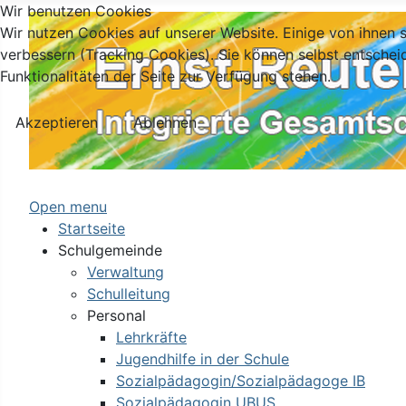
Wir benutzen Cookies
Wir nutzen Cookies auf unserer Website. Einige von ihnen s
verbessern (Tracking Cookies). Sie können selbst entschei
Funktionalitäten der Seite zur Verfügung stehen.
Akzeptieren
Ablehnen
Open menu
Startseite
Schulgemeinde
Verwaltung
Schulleitung
Personal
Lehrkräfte
Jugendhilfe in der Schule
Sozialpädagogin/Sozialpädagoge IB
Sozialpädagogin UBUS