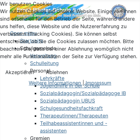
Wir benutzen Cookies
Wir nutzen Cookies auf unserer Website. Einige von ihnen
sind essenziell für den Betrieb der Seite, während andere
uns helfen, diese Website und die Nutzererfahrung zu
Open menu
verbessern (Tracking Cookies). Sie können selbst
Startseite
entscheiden, ob Sie die Cookies zulassen möchten. Bitte
Schulgemeinde
beachten Sie, dass bei einer Ablehnung womöglich nicht
Verwaltung
mehr alle Funktionalitäten der Seite zur Verfügung stehen.
Schulleitung
Personal
Akzeptieren
Ablehnen
Lehrkräfte
Weitere Informationen
|
Impressum
Jugendhilfe in der Schule
Sozialpädagogin/Sozialpädagoge IB
Sozialpädagogin UBUS
Schulgesundheitsfachkraft
Therapeutinnen/Therapeuten
Teilhabeassistentinnen und -
assistenten
Gremien