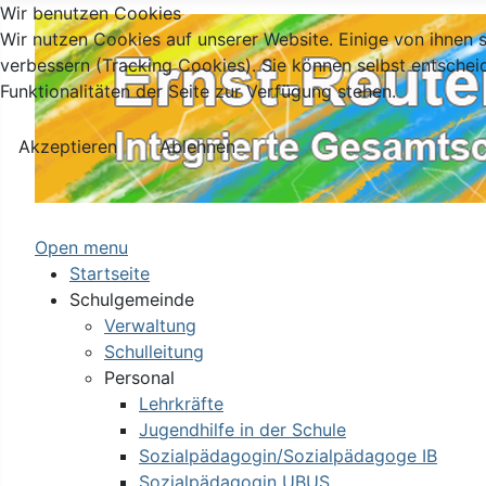
Wir benutzen Cookies
Wir nutzen Cookies auf unserer Website. Einige von ihnen s
verbessern (Tracking Cookies). Sie können selbst entschei
Funktionalitäten der Seite zur Verfügung stehen.
Akzeptieren
Ablehnen
Open menu
Startseite
Schulgemeinde
Verwaltung
Schulleitung
Personal
Lehrkräfte
Jugendhilfe in der Schule
Sozialpädagogin/Sozialpädagoge IB
Sozialpädagogin UBUS