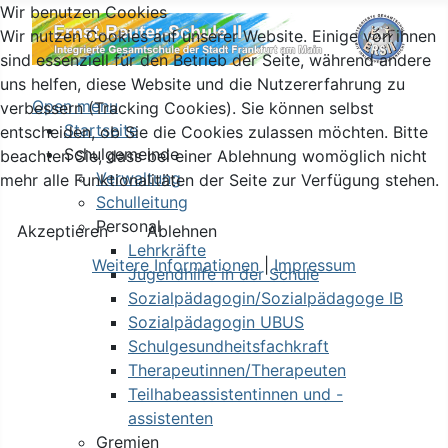
Wir benutzen Cookies
Wir nutzen Cookies auf unserer Website. Einige von ihnen
sind essenziell für den Betrieb der Seite, während andere
uns helfen, diese Website und die Nutzererfahrung zu
Open menu
verbessern (Tracking Cookies). Sie können selbst
Startseite
entscheiden, ob Sie die Cookies zulassen möchten. Bitte
Schulgemeinde
beachten Sie, dass bei einer Ablehnung womöglich nicht
Verwaltung
mehr alle Funktionalitäten der Seite zur Verfügung stehen.
Schulleitung
Personal
Akzeptieren
Ablehnen
Lehrkräfte
Weitere Informationen
|
Impressum
Jugendhilfe in der Schule
Sozialpädagogin/Sozialpädagoge IB
Sozialpädagogin UBUS
Schulgesundheitsfachkraft
Therapeutinnen/Therapeuten
Teilhabeassistentinnen und -
assistenten
Gremien