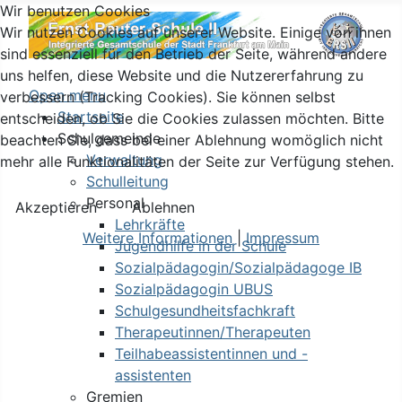
Wir benutzen Cookies
Wir nutzen Cookies auf unserer Website. Einige von ihnen
sind essenziell für den Betrieb der Seite, während andere
uns helfen, diese Website und die Nutzererfahrung zu
Open menu
verbessern (Tracking Cookies). Sie können selbst
Startseite
entscheiden, ob Sie die Cookies zulassen möchten. Bitte
Schulgemeinde
beachten Sie, dass bei einer Ablehnung womöglich nicht
Verwaltung
mehr alle Funktionalitäten der Seite zur Verfügung stehen.
Schulleitung
Personal
Akzeptieren
Ablehnen
Lehrkräfte
Weitere Informationen
|
Impressum
Jugendhilfe in der Schule
Sozialpädagogin/Sozialpädagoge IB
Sozialpädagogin UBUS
Schulgesundheitsfachkraft
Therapeutinnen/Therapeuten
Teilhabeassistentinnen und -
assistenten
Gremien