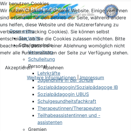
Wir benutzen Cookies
Wir nutzen Cookies auf unserer Website. Einige von ihnen
sind essenziell für den Betrieb der Seite, während andere
uns helfen, diese Website und die Nutzererfahrung zu
Open menu
verbessern (Tracking Cookies). Sie können selbst
Startseite
entscheiden, ob Sie die Cookies zulassen möchten. Bitte
Schulgemeinde
beachten Sie, dass bei einer Ablehnung womöglich nicht
Verwaltung
mehr alle Funktionalitäten der Seite zur Verfügung stehen.
Schulleitung
Personal
Akzeptieren
Ablehnen
Lehrkräfte
Weitere Informationen
|
Impressum
Jugendhilfe in der Schule
Sozialpädagogin/Sozialpädagoge IB
Sozialpädagogin UBUS
Schulgesundheitsfachkraft
Therapeutinnen/Therapeuten
Teilhabeassistentinnen und -
assistenten
Gremien