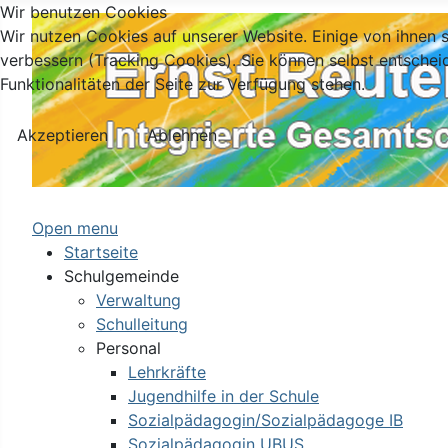
Wir benutzen Cookies
Wir nutzen Cookies auf unserer Website. Einige von ihnen s
verbessern (Tracking Cookies). Sie können selbst entschei
Funktionalitäten der Seite zur Verfügung stehen.
Akzeptieren
Ablehnen
Open menu
Startseite
Schulgemeinde
Verwaltung
Schulleitung
Personal
Lehrkräfte
Jugendhilfe in der Schule
Sozialpädagogin/Sozialpädagoge IB
Sozialpädagogin UBUS