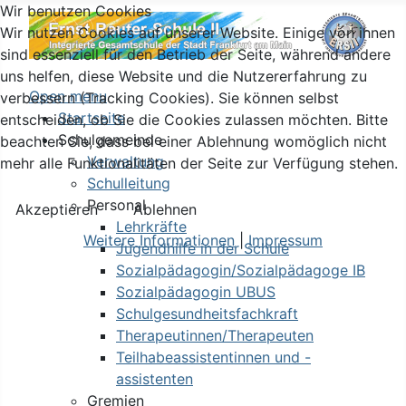
Wir benutzen Cookies
Wir nutzen Cookies auf unserer Website. Einige von ihnen
sind essenziell für den Betrieb der Seite, während andere
uns helfen, diese Website und die Nutzererfahrung zu
Open menu
verbessern (Tracking Cookies). Sie können selbst
Startseite
entscheiden, ob Sie die Cookies zulassen möchten. Bitte
Schulgemeinde
beachten Sie, dass bei einer Ablehnung womöglich nicht
Verwaltung
mehr alle Funktionalitäten der Seite zur Verfügung stehen.
Schulleitung
Personal
Akzeptieren
Ablehnen
Lehrkräfte
Weitere Informationen
|
Impressum
Jugendhilfe in der Schule
Sozialpädagogin/Sozialpädagoge IB
Sozialpädagogin UBUS
Schulgesundheitsfachkraft
Therapeutinnen/Therapeuten
Teilhabeassistentinnen und -
assistenten
Gremien