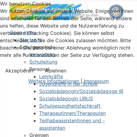
Wir benutzen Cookies
Wir nutzen Cookies auf unserer Website. Einige von ihnen
sind essenziell für den Betrieb der Seite, während andere
uns helfen, diese Website und die Nutzererfahrung zu
Open menu
verbessern (Tracking Cookies). Sie können selbst
Startseite
entscheiden, ob Sie die Cookies zulassen möchten. Bitte
Schulgemeinde
beachten Sie, dass bei einer Ablehnung womöglich nicht
Verwaltung
mehr alle Funktionalitäten der Seite zur Verfügung stehen.
Schulleitung
Personal
Akzeptieren
Ablehnen
Lehrkräfte
Weitere Informationen
|
Impressum
Jugendhilfe in der Schule
Sozialpädagogin/Sozialpädagoge IB
Sozialpädagogin UBUS
Schulgesundheitsfachkraft
Therapeutinnen/Therapeuten
Teilhabeassistentinnen und -
assistenten
Gremien