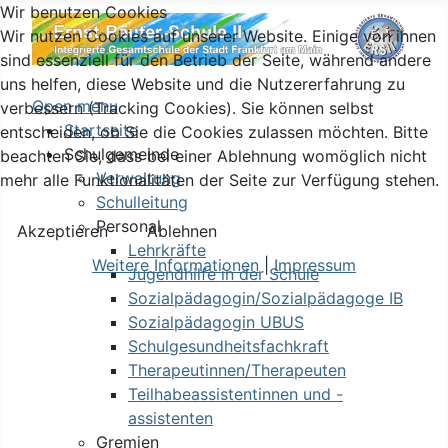
Wir benutzen Cookies
Wir nutzen Cookies auf unserer Website. Einige von ihnen
sind essenziell für den Betrieb der Seite, während andere
uns helfen, diese Website und die Nutzererfahrung zu
Open menu
verbessern (Tracking Cookies). Sie können selbst
Startseite
entscheiden, ob Sie die Cookies zulassen möchten. Bitte
Schulgemeinde
beachten Sie, dass bei einer Ablehnung womöglich nicht
Verwaltung
mehr alle Funktionalitäten der Seite zur Verfügung stehen.
Schulleitung
Personal
Akzeptieren
Ablehnen
Lehrkräfte
Weitere Informationen
|
Impressum
Jugendhilfe in der Schule
Sozialpädagogin/Sozialpädagoge IB
Sozialpädagogin UBUS
Schulgesundheitsfachkraft
Therapeutinnen/Therapeuten
Teilhabeassistentinnen und -
assistenten
Gremien